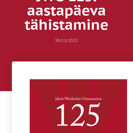
aastapäeva
tähistamine
30/11/2022