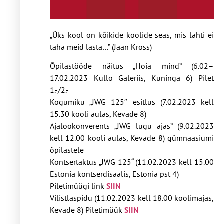
„Üks kool on kõikide koolide seas, mis lahti ei
taha meid lasta…” (Jaan Kross)
Õpilastööde näitus „Hoia mind” (6.02–
17.02.2023 Kullo Galeriis, Kuninga 6) Pilet
1.-/2.-
Kogumiku „JWG 125″ esitlus (7.02.2023 kell
15.30 kooli aulas, Kevade 8)
Ajalookonverents „JWG lugu ajas” (9.02.2023
kell 12.00 kooli aulas, Kevade 8) gümnaasiumi
õpilastele
Kontsertaktus „JWG 125“ (11.02.2023 kell 15.00
Estonia kontserdisaalis, Estonia pst 4)
Piletimüügi link
SIIN
Vilistlaspidu (11.02.2023 kell 18.00 koolimajas,
Kevade 8) Piletimüük
SIIN