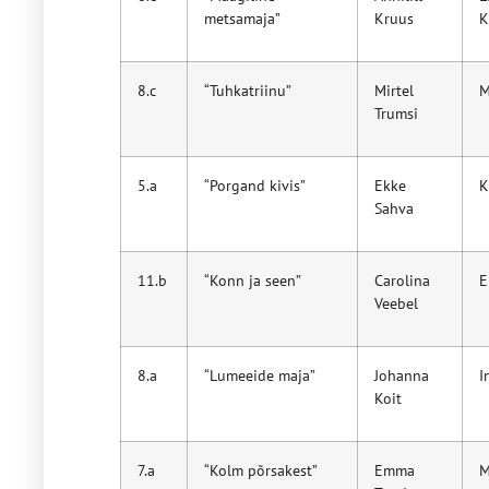
metsamaja”
Kruus
K
8.c
“Tuhkatriinu”
Mirtel
M
Trumsi
5.a
“Porgand kivis”
Ekke
K
Sahva
11.b
“Konn ja seen”
Carolina
E
Veebel
8.a
“Lumeeide maja”
Johanna
I
Koit
7.a
“Kolm põrsakest”
Emma
M