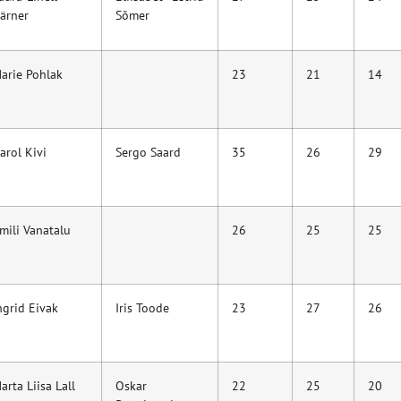
ärner
Sõmer
arie Pohlak
23
21
14
arol Kivi
Sergo Saard
35
26
29
mili Vanatalu
26
25
25
ngrid Eivak
Iris Toode
23
27
26
arta Liisa Lall
Oskar
22
25
20