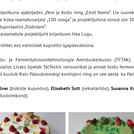
janikuna ajakirjades „Pere ja Kodu ning „Eesti Naine“. Lia suure
se koka-raamatusarjale „100 rooga“ ja projektijuhina olnud üle 3
portaalist „Toidutare“.
karaamatute projektijuht kirjastuses Hea Lugu.
diiter, kes valmistab küpsetisi igapäevatööna.
du- ja Fermentatsioonitehnoloogia Arenduskeskuses (TFTAK).
alist. Lisaks õpetab TalTechis sensoorikat ja annab toidu fermen
ti kuulub Rain Pääsuksemärgi komisjoni ning on see aasta ka Parim
lner
(trükiste kujundus),
Elisabeth Sutt
(sekretäritöö),
Susanna Kr
stustoimkond).