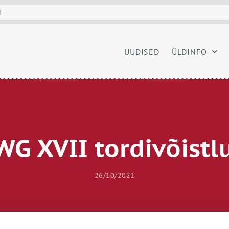
UUDISED
ÜLDINFO
WG XVII tordivõistl
26/10/2021