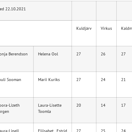
sed 22.10.2021
Kuldjärv
Virkus
Kald
onja Berendson
Helena Ool
27
26
27
uuli Sooman
Marii Kuriks
27
24
21
oora-Lizeth
Laura-Lisette
20
14
17
ürgen
Toomla
aura-Linell
Eliisabet Estrid
27
25
24