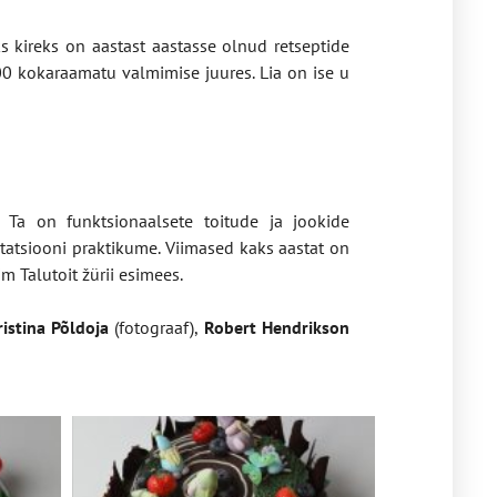
ks kireks on aastast aastasse olnud retseptide
00 kokaraamatu valmimise juures. Lia on ise u
 Ta on funktsionaalsete toitude ja jookide
tatsiooni praktikume. Viimased kaks aastat on
 Talutoit žürii esimees.
istina Põldoja
(fotograaf),
Robert Hendrikson