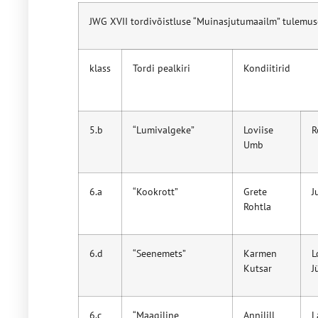
JWG XVII tordivõistluse “Muinasjutumaailm” tulemu
klass
Tordi pealkiri
Kondiitirid
5.b
“Lumivalgeke”
Loviise
R
Umb
6.a
“Kookrott”
Grete
J
Rohtla
6.d
“Seenemets”
Karmen
L
Kutsar
J
6.c
“Maagiline
Annilill
L