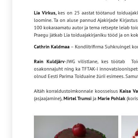
Lia Virkus,
kes on 25 aastat töötanud toiduajakir
loomine. Ta on aluse pannud Ajakirjade Kirjastu
100 kokaraamatu autor ja tema retsepte leiab toidu
Praegu jätkab Lia toiduajakirjaniku tööd ja on ko
Cathrin Kaldmaa
– Kondiitrifirma Suhkruingel kon
Rain Kuldjärv
-JWG vilistlane, kes töötab Toi
osakonnajuht ning ka TFTAK-i innovatsioonispetsi
olnud Eesti Parima Toiduaine žürii esimees. Samu
Aitäh korraldustoimkonnale koosseisus
Kaisa Va
(asjaajamine),
Mirtel Trumsi
ja
Marie Pohlak
(kori