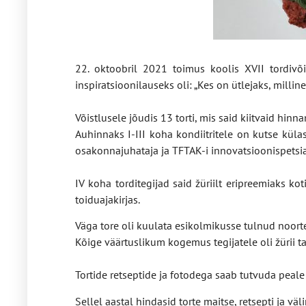
22. oktoobril 2021 toimus koolis XVII tordivõi
inspiratsioonilauseks oli: „Kes on ütlejaks, milline
Võistlusele jõudis 13 torti, mis said kiitvaid hinna
Auhinnaks I-III koha kondiitritele on kutse kül
osakonnajuhataja ja TFTAK-i innovatsioonispetsial
IV koha torditegijad said žüriilt eripreemiaks ko
toiduajakirjas.
Väga tore oli kuulata esikolmikusse tulnud noorte
Kõige väärtuslikum kogemus tegijatele oli žürii ta
Tortide retseptide ja fotodega saab tutvuda peale
Sellel aastal hindasid torte maitse, retsepti ja vä