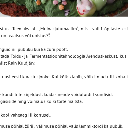
stlus. Teemaks oli „Muinasjutumaailm“, mis valiti õpilaste esi
 on reaalsus või unistus?“.
nguid nii publiku kui ka žürii poolt.
astada Toidu- ja Fermentatsioonitehnoloogia Arenduskeskust, kus 
ist Rain Kuldjärv.
ti uusi eesti karastusjooke. Kui kõik klapib, võib ilmuda III koh
 kondiitrite kirjeldust, kuidas nende võidutordid sündisid.
gasiside ning võimalus kõiki torte maitsta.
 koolivaheaeg III korrusel.
limuse põhjal žürii , välimuse põhjal valis lemmiktordi ka publik.