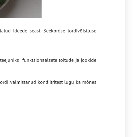
tatud ideede seast. Seekordse tordivõistluse
teejuhiks funktsionaalsete toitude ja jookide
a tordi valmistanud kondiitritest lugu ka mõnes