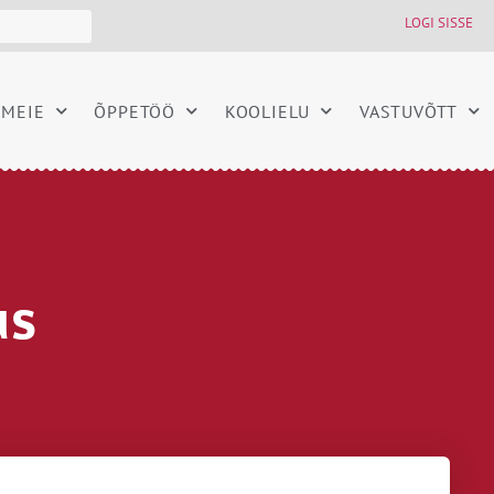
LOGI SISSE
MEIE
ÕPPETÖÖ
KOOLIELU
VASTUVÕTT
us