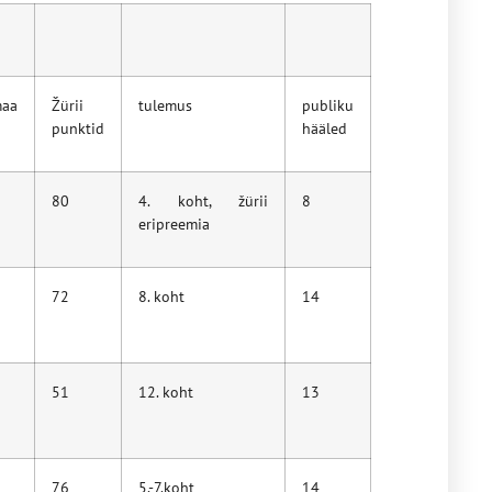
maa
Žürii
tulemus
publiku
punktid
hääled
80
4. koht, žürii
8
eripreemia
72
8. koht
14
51
12. koht
13
76
5.-7.koht
14