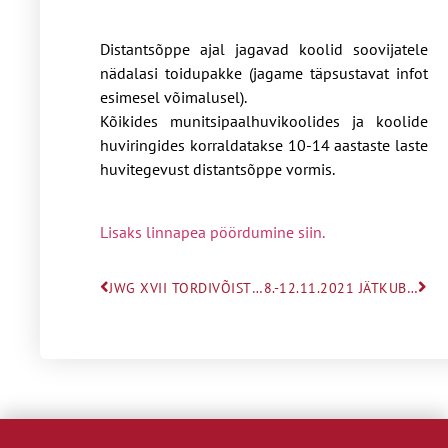
Distantsõppe ajal jagavad koolid soovijatele
nädalasi toidupakke (jagame täpsustavat infot
esimesel võimalusel).
Kõikides munitsipaalhuvikoolides ja koolide
huviringides korraldatakse 10-14 aastaste laste
huvitegevust distantsõppe vormis.
Lisaks linnapea pöördumine siin.
JWG XVII TORDIVÕISTLUS
8.-12.11.2021 JÄTKUB OSALINE DISTANTSÕPE (E-ÕPE) 4.-8. KLASSIDES