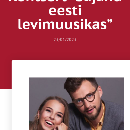
eesti
levimuusikas”
23/01/2023