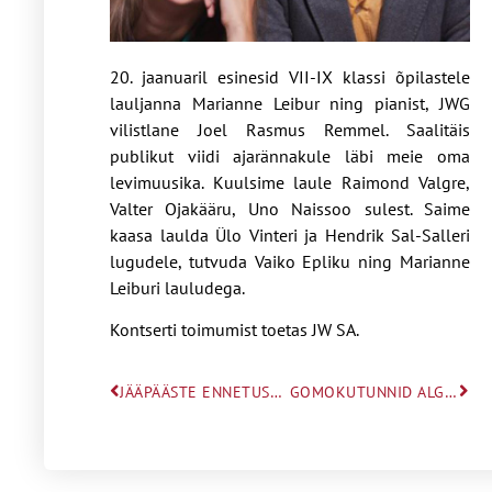
20. jaanuaril esinesid VII-IX klassi õpilastele
lauljanna Marianne Leibur ning pianist, JWG
vilistlane Joel Rasmus Remmel. Saalitäis
publikut viidi ajarännakule läbi meie oma
levimuusika. Kuulsime laule Raimond Valgre,
Valter Ojakääru, Uno Naissoo sulest. Saime
kaasa laulda Ülo Vinteri ja Hendrik Sal-Salleri
lugudele, tutvuda Vaiko Epliku ning Marianne
Leiburi lauludega.
Kontserti toimumist toetas JW SA.
JÄÄPÄÄSTE ENNETUSTUNNID
GOMOKUTUNNID ALGKLASSIDES