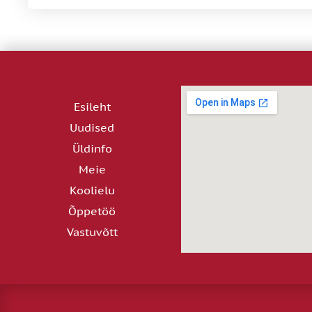
Esileht
Uudised
Üldinfo
Meie
Koolielu
Õppetöö
Vastuvõtt