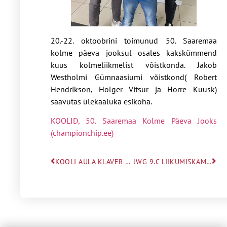
20.-22. oktoobrini toimunud 50. Saaremaa
kolme päeva jooksul osales kakskümmend
kuus kolmeliikmelist võistkonda. Jakob
Westholmi Gümnaasiumi võistkond( Robert
Hendrikson, Holger Vitsur ja Horre Kuusk)
saavutas ülekaaluka esikoha.
KOOLID, 50. Saaremaa Kolme Päeva Jooks
(championchip.ee)
KOOLI AULA KLAVER SAI VALMIS
JWG 9.C LIIKUMISKAMPAANIA “SÜGISSAMMUD 2023” KÕIGE AKTIIVSEM KLASS