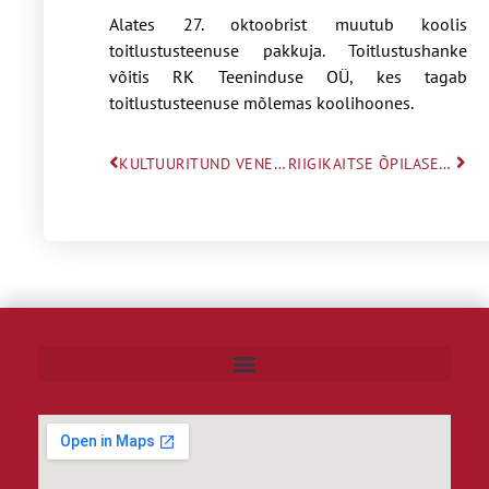
Alates 27. oktoobrist muutub koolis
toitlustusteenuse pakkuja. Toitlustushanke
võitis RK Teeninduse OÜ, kes tagab
toitlustusteenuse mõlemas koolihoones.
KULTUURITUND VENE SAMOVARIDEST
RIIGIKAITSE ÕPILASED RIIGIKOGUS