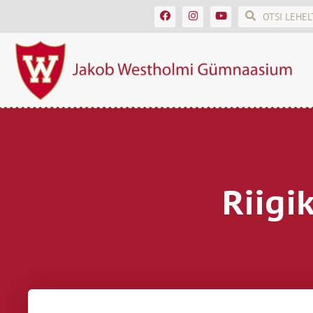
Riigi