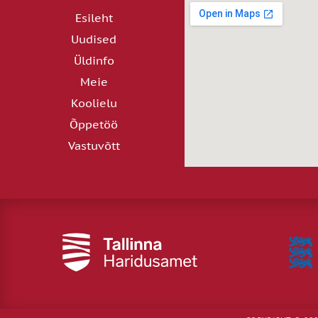
Esileht
Uudised
Üldinfo
Meie
Koolielu
Õppetöö
Vastuvõtt