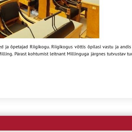
sed ja õpetajad Riigikogu. Riigikogus võttis õpilasi vastu ja andi
 Milling. Pärast kohtumist leitnant Millinguga järgnes tutvustav