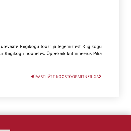
s ülevaate Riigikogu tööst ja tegemistest Riigikogu
 tuur Riigikogu hoonetes. Õppekäik kulmineerus Pika
HÜVASTIJÄTT KOOSTÖÖPARTNERIGA