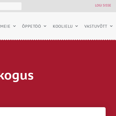
LOGI SISSE
MEIE
ÕPPETÖÖ
KOOLIELU
VASTUVÕTT
ikogus