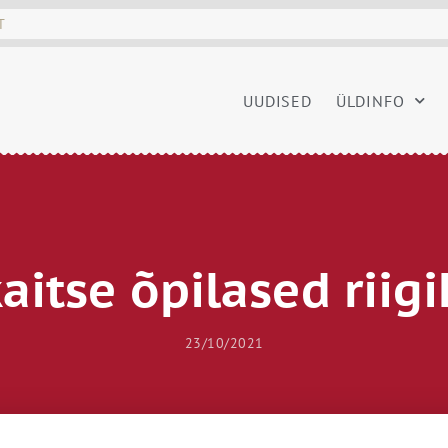
UUDISED
ÜLDINFO
kaitse õpilased riig
23/10/2021