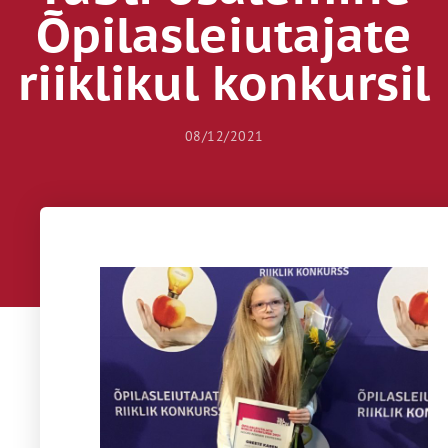
Õpilasleiutajate
riiklikul konkursil
08/12/2021