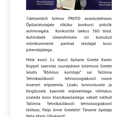
7.detsembril toimus PROTO avastustehases
Õpilasleiutajate riikliku konkursi pidulik
auhinnagala. Konkursile laekus 560 tööd.
Auhindade üleandmisele oli kutsutud
mõnikümmend parimat leiutajat koos
juhendajatega.
Meie kooli 2.c klassi õpilane Greete Karen
Koppel saavutas suurepärase tulemuse. Greete
leiutis “Rõõmus koristaja” sai Tallinna
Tehnikaülikooli tehnoloogiakooli noore
inseneri eripreemia. Lisaks tunnustusele ja
kingitusele kaasneb eripreemiaga võimalus
osaleda koos klassikaaslastega vabalt valitud
Tallinna Tehnikaülikooli tehnoloogiakooli
töötoas. Palju õnne Greetele! Täname õpetaja
Nele-Maris Uibokand!