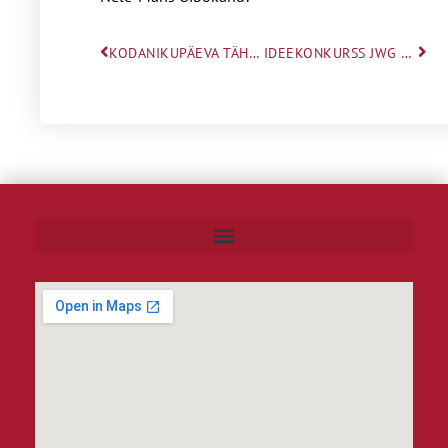
KODANIKUPÄEVA TÄHISTAMINE
IDEEKONKURSS JWG 125. SÜNNIPÄEVA TÄHISTAMISEKS ON LÕPPENUD