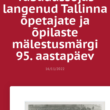
langenud Tallinna
õpetajate ja
õpilaste
mälestusmärgi
95. aastapäev
16/11/2022