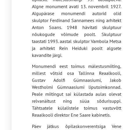
Algne monument avati 13. novembril 1927.
Algupärase monumendi autorid olid
skulptor Ferdinand Sannamees ning arhitekt
Anton Soans. 1948 hävitati skulptuur
nõukogude võimude poolt. Skulptuur
taastati 1993. aastal skulptor Vambola Metsa
ja arhitekt Rein Heiduki poolt algsete
kavandite järgi.
Monumendi eest toimus mälestusmiiting,
millest võtsid osa Tallinna Reaalkooli,
Gustav Adolfi Gümnaasiumi, Jakob
Westholmi Gümnaasiumi liputoimkonnad.
Peale miitingut sai külastada aulas olevat
relvanäitust ning süüa sõdurisuppi.
Tähtsatele külalistele toimus vastuvõtt
Reaalkooli direktor Ene Saare kabinetis.
Päev jätkus õpilaskonverentsiga Vene