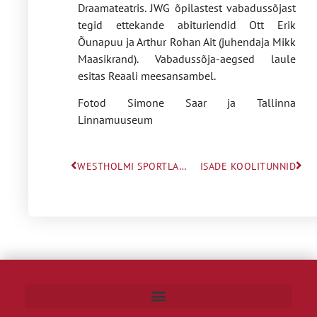
Draamateatris. JWG õpilastest vabadussõjast
tegid ettekande abituriendid Ott Erik
Õunapuu ja Arthur Rohan Ait (juhendaja Mikk
Maasikrand). Vabadussõja-aegsed laule
esitas Reaali meesansambel.
Fotod Simone Saar ja Tallinna
Linnamuuseum
WESTHOLMI SPORTLASTE EDUKAS SÜGIS!
ISADE KOOLITUNNID