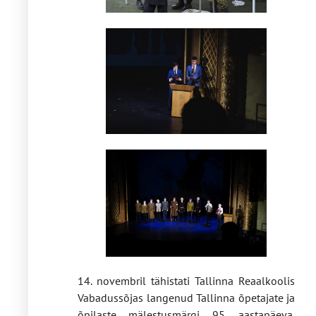
14. novembril tähistati Tallinna Reaalkoolis
Vabadussõjas langenud Tallinna õpetajate ja
õpilaste mälestusmärgi 95. aastapäeva.