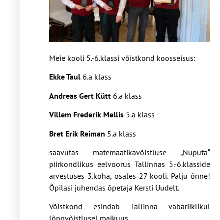
Meie kooli 5.-6.klassi võistkond koosseisus:
Ekke Taul
6.a klass
Andreas Gert Kütt
6.a klass
Villem Frederik Mellis
5.a klass
Bret Erik Reiman
5.a klass
saavutas matemaatikavõistluse „Nuputa“
piirkondlikus eelvoorus Tallinnas 5.-6.klasside
arvestuses 3.koha, osales 27 kooli. Palju õnne!
Õpilasi juhendas õpetaja Kersti Uudelt.
Võistkond esindab Tallinna vabariiklikul
lõppvõistlusel maikuus.