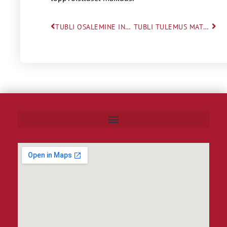
TUBLI OSALEMINE INGLISE KEELE AINEVÕISTLUSEL
TUBLI TULEMUS MATEMAATIKAÜLESANNETE LAHENDAMISE VÕISTLUSEL