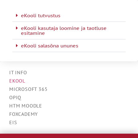
eKooli tutvustus
eKooli kasutaja loomine ja taotluse
esitamine
eKooli salasõna ununes
IT INFO
EKOOL
MICROSOFT 365
OPIQ
HTM MOODLE
FOXCADEMY
EIS