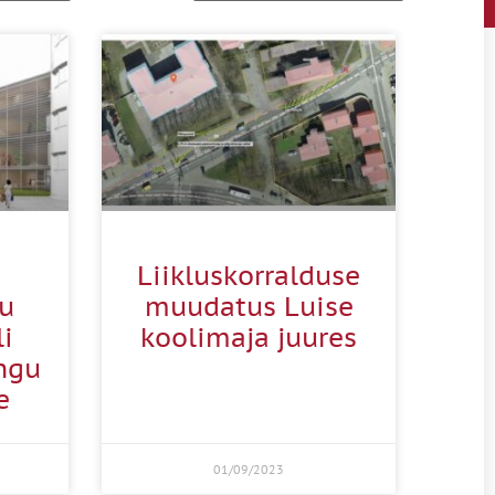
Liikluskorralduse
gu
muudatus Luise
li
koolimaja juures
ngu
e
01/09/2023