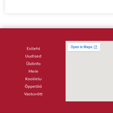
Esileht
Uudised
Üldinfo
Meie
Koolielu
Õppetöö
Vastuvõtt