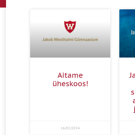
Aitame
J
üheskoos!
s
16/02/2024