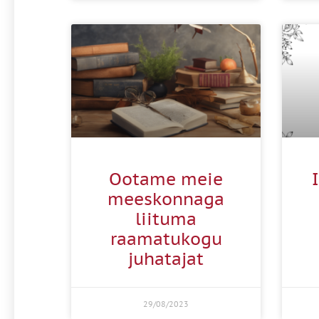
Ootame meie
meeskonnaga
liituma
raamatukogu
juhatajat
29/08/2023