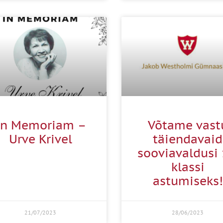
In Memoriam –
Võtame vast
Urve Krivel
täiendavaid
sooviavaldusi 
klassi
astumiseks!
21/07/2023
28/06/2023