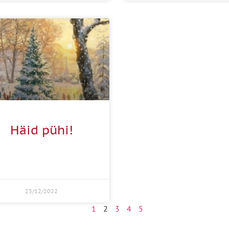
Häid pühi!
23/12/2022
1
2
3
4
5