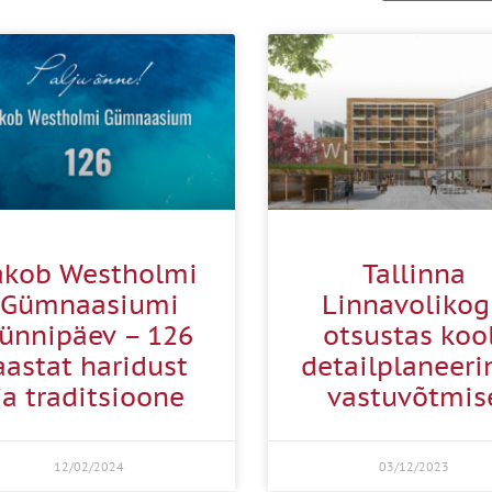
akob Westholmi
Tallinna
Gümnaasiumi
Linnavoliko
ünnipäev – 126
otsustas koo
aastat haridust
detailplaneeri
ja traditsioone
vastuvõtmis
12/02/2024
03/12/2023